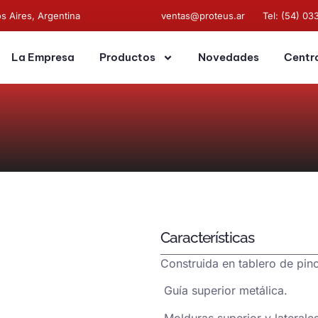
s Aires, Argentina
ventas@proteus.ar
Tel: (54) 03
La Empresa
Productos
Novedades
Centr
Características
Construida en tablero de pin
Guía superior metálica.
Molduras superior y laterale