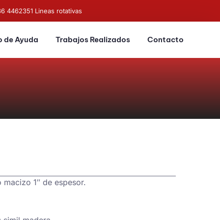
36 4462351 Lineas rotativas
o de Ayuda
Trabajos Realizados
Contacto
o macizo 1″ de espesor.
s simil madera.